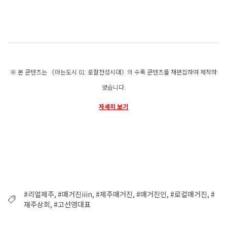
※ 본 콘텐츠는 《아는도시 01: 로컬전성시대》의 수록 콘텐츠를 재편집하여 제작하
였습니다.
자세히 보기
#리얼제주, #매거진iiin, #제주매거진, #매거진인, #로컬매거진, #
재주상회, #고선영대표