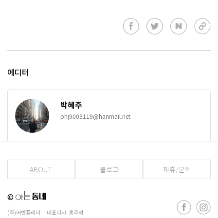
에디터
박혜주
phj9003119@hanmail.net
ABOUT
블로그
제휴/문의
©
(주)어반플레이
│ 대표이사. 홍주석