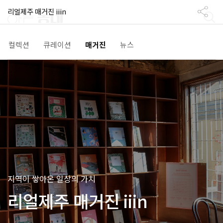
리얼제주 매거진 iiin
컬렉션
큐레이션
매거진
뉴스
지역이 쌓아온 일상의 가치
리얼제주 매거진 iiin