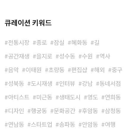
큐레이션 키워드
전통시장
종로
잠실
혜화동
길
공간재생
을지로
성수동
수원
역사
음악
이태원
초량동
편집샵
해외
중구
성북동
도시재생
인터뷰
강남
동네서점
아티스트
미근동
생태도시
영도
연희동
디자인
행궁동
문화공간
후암동
삼청동
연남동
스타트업
송파동
안암동
여행