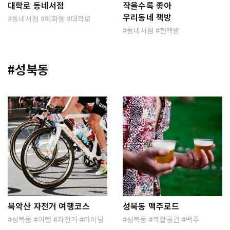
대학로 동네서점
작을수록 좋아
우리동네 책방
동네서점
혜화동
대학로
동네서점
헌책방
#성북동
북악산 자전거 여행코스
성북동 맥주로드
성북동
여행
자전거
라이딩
성북동
복합공간
맥주