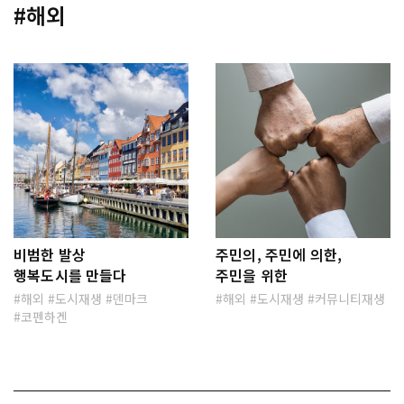
#해외
비범한 발상
주민의, 주민에 의한,
행복도시를 만들다
주민을 위한
해외
도시재생
덴마크
해외
도시재생
커뮤니티재생
코펜하겐