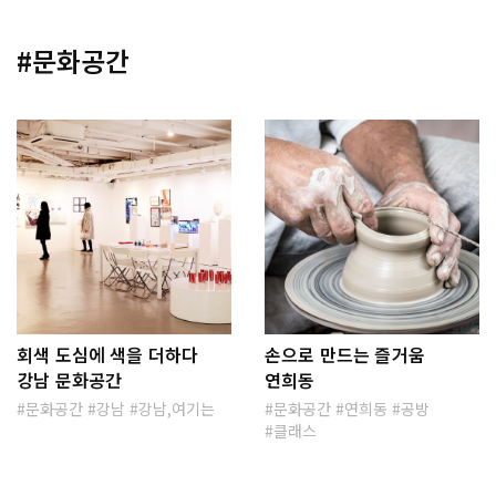
#문화공간
회색 도심에 색을 더하다
손으로 만드는 즐거움
강남 문화공간
연희동
문화공간
강남
강남,여기는
문화공간
연희동
공방
클래스