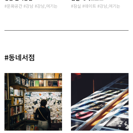
문화공간
강남
강남,여기는
잠실
데이트
강남,여기는
#동네서점