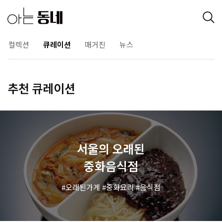
컬렉션
큐레이션
매거진
뉴스
추천 큐레이션
 오래된
음악이
음식점
경리
화요리
음식점
음악
이태원
경