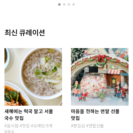
최신 큐레이션
새해에는 떡국 말고 서울
마음을 전하는 연말 선물
국수 맛집
맛집
음식점
맛집
오래된가게
편집샵
연말선물
국수