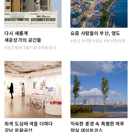
다시 새롭게
요즘 사람들의 부산, 영도
세운상가의 공간들
부산
여행
영도
부산한하루
공간재생
을지로
세운상가
회색 도심에 색을 더하다
익숙한 풍경 속 특별한 하루
강남 문화공간
잠실 데이트코스