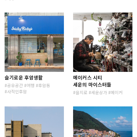
슬기로운 후암생활
메이커스 시티
세운의 마이스터들
공유공간
여행
후암동
사적인후암
을지로
세운상가
메이커