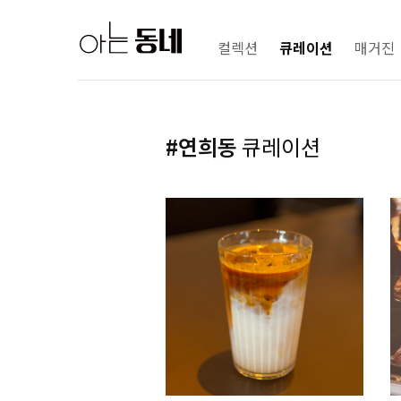
컬렉션
큐레이션
매거진
#연희동
큐레이션