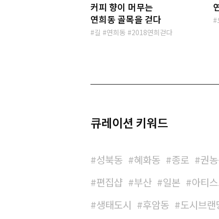
커피 향이 머무는
연희동 골목을 걷다
길
연희동
2018연희걷다
큐레이션 키워드
성북동
혜화동
종로
권농
편집샵
부산
일본
아티스
생태도시
후암동
도시브랜