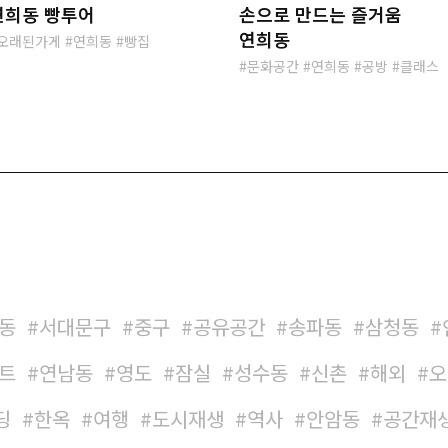
연희동 빵투어
손으로 만드는 즐거움
연희동
오래된가게
연희동
빵집
문화공간
연희동
공방
클래스
동
서대문구
중구
공유공간
송파동
삼청동
트
연남동
영도
잠실
성수동
신촌
해외
오
딩
한옥
여행
도시재생
역사
안암동
공간재