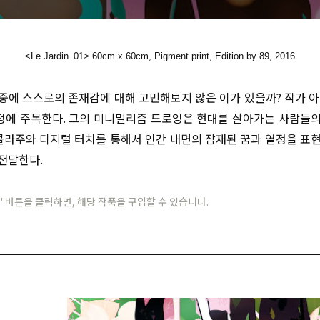
<Le Jardin_01> 60cm x 60cm, Pig
ment print, Edition by 89, 2016
중에 스스로의 존재감에 대해
고민해보지
않은
이가
있을까
?
작가
아
정에
주목한다
.
그의
미니멀리즘
드로잉은
현대를
살아가는
사람들
콜라주와
디지털
터치를
통해서
인간
내면의
잠재된
꿈과
열정을
표
전달한다
.
' 버튼을 클릭하면, 해당 작품을 구입할 수 있습니다.