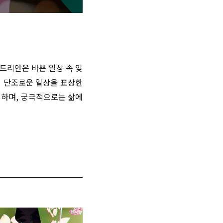
드리안은
바쁜
일상
속
잊
의
단조로운
일상을
표상한
현하며
,
궁극적으로는
삶에