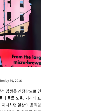
ion by 89, 2016
낯선 감정은 긴장감으로 연
물에 물든 노을, 거리의 표
코 지나치던 일상의 움직임