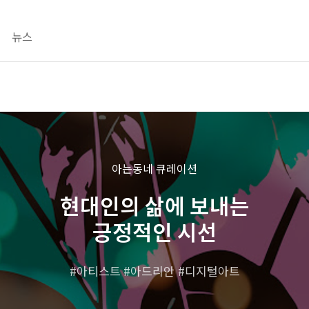
뉴스
아는동네 큐레이션
현대인의 삶에 보내는
긍정적인 시선
아티스트
아드리안
디지털아트