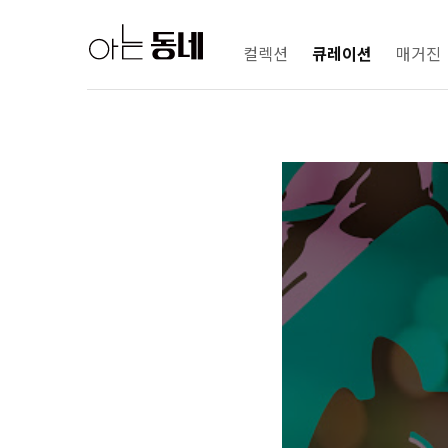
컬렉션
큐레이션
매거진