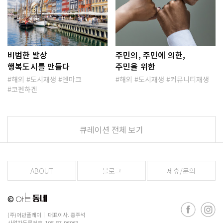
비범한 발상
주민의, 주민에 의한,
행복도시를 만들다
주민을 위한
해외
도시재생
덴마크
해외
도시재생
커뮤니티재생
코펜하겐
큐레이션 전체 보기
ABOUT
블로그
제휴/문의
©
(주)어반플레이
│ 대표이사. 홍주석
사업자등록번호. 105-87-96063