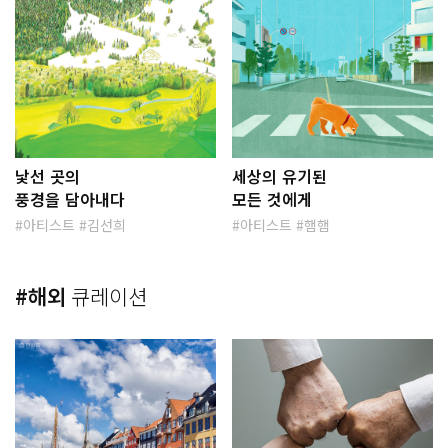
낯선 곳의
세상의 유기된
풍경을 담아내다
모든 것에게
아티스트
김선희
아티스트
햄햄
#해외
큐레이션